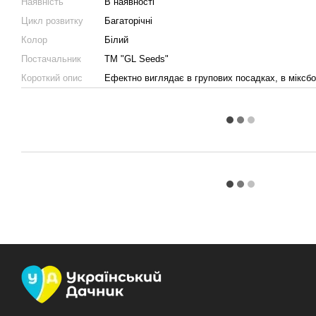
Наявність
В наявності
Цикл розвитку
Багаторічні
Колор
Білий
Постачальник
ТМ "GL Seeds"
Короткий опис
Ефектно виглядає в групових посадках, в міксбо