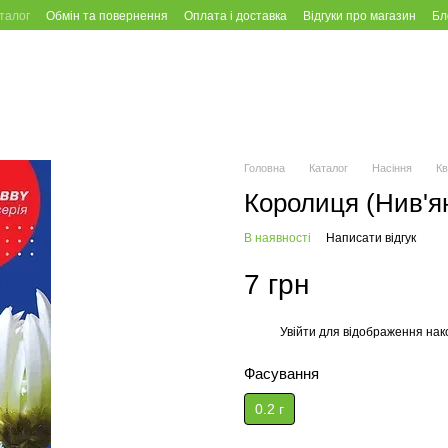
талог
Обмін та повернення
Оплата і доставка
Відгуки про магазин
Бл
Головна
Каталог
Насіння
Кв
Королиця (Нив'ян
В наявності
Написати відгук
7 грн
Увійти
для відображення нак
%
Фасування
0.2 г