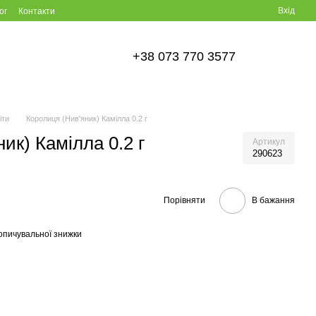
Вхід
ог
Контакти
+38 073 770 3577
іти
Королиця (Нив'яник) Камілла 0.2 г
ик) Камілла 0.2 г
Артикул
290623
Порівняти
В бажання
опичувальної знижки