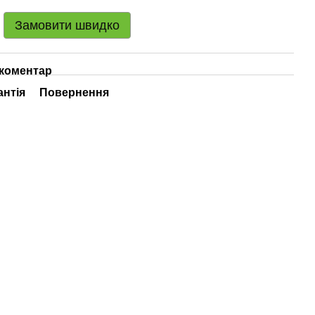
Замовити швидко
 коментар
антія
Повернення