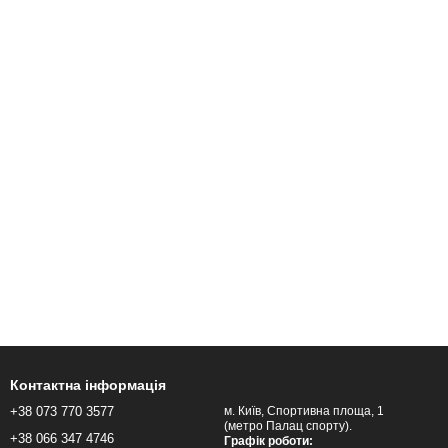
Контактна інформація
+38 073 770 3577
м. Київ, Спортивна площа, 1
(метро Палац спорту).
+38 066 347 4746
Графік роботи: