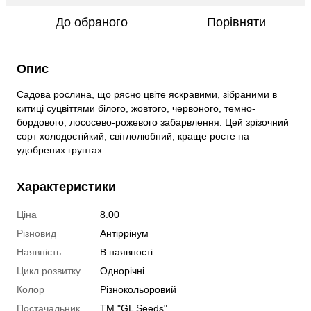
До обраного
Порівняти
Опис
Садова рослина, що рясно цвіте яскравими, зібраними в
китиці суцвіттями білого, жовтого, червоного, темно-
бордового, лососево-рожевого забарвлення. Цей зрізочний
сорт холодостійкий, світлолюбний, краще росте на
удобрених грунтах.
Характеристики
Ціна
8.00
Різновид
Антіррінум
Наявність
В наявності
Цикл розвитку
Однорічні
Колор
Різнокольоровий
Постачальник
ТМ "GL Seeds"