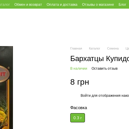
аталог
Обмен и возврат
Оплата и доставка
Отзывы о магазине
Блог
Главная
Каталог
Семена
Ц
Бархатцы Купидо
В наличии
Оставить отзыв
8 грн
Войти
для отображения нако
%
Фасовка
0.3 г