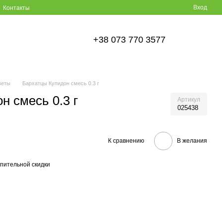
Вход
Контакты
+38 073 770 3577
веты
Бархатцы Купидон смесь 0.3 г
н смесь 0.3 г
Артикул
025438
К сравнению
В желания
пительной скидки