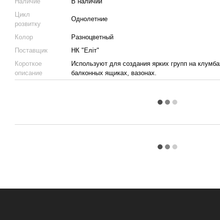
Наличие
В наличии
Цикл
Однолетние
розвитку
Колор
Разноцветный
Поставщик
НК "Еліт"
Короткое
Используют для создания ярких групп на клумбах
описание
балконных ящиках, вазонах.