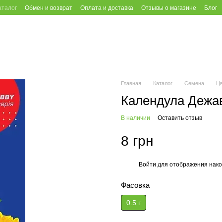
аталог
Обмен и возврат
Оплата и доставка
Отзывы о магазине
Блог
Главная
Каталог
Семена
Ц
Календула Дежав
В наличии
Оставить отзыв
8 грн
Войти
для отображения нако
%
Фасовка
0.5 г