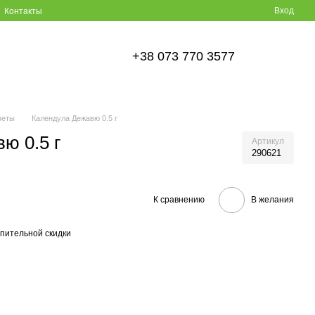
Вход
Контакты
+38 073 770 3577
веты
Календула Дежавю 0.5 г
ю 0.5 г
Артикул
290621
К сравнению
В желания
пительной скидки