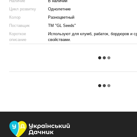
Наличие
В наличии
Цикл розвитку
Однолетние
Колор
Разноцветный
Поставщик
ТМ "GL Seeds"
Короткое
Используют для клумб, рабаток, бордюров и с
описание
свойствами.