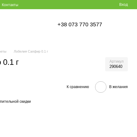
Вход
Контакты
+38 073 770 3577
веты
Лобелия Сапфир 0.1 г
0.1 г
Артикул
290640
К сравнению
В желания
пительной скидки