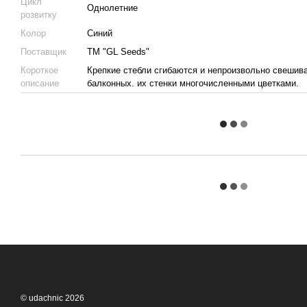
Цикл
Однолетние
розвитку
Колор
Синий
Поставщик
ТМ "GL Seeds"
Короткое
Крепкие стебли сгибаются и непроизвольно свешива
описание
балконных. их стенки многочисленными цветками.
© udachnic 2026