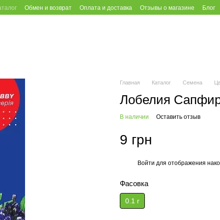
аталог
Обмен и возврат
Оплата и доставка
Отзывы о магазине
Блог
Главная
Каталог
Семена
Ц
Лобелия Сапфир 
В наличии
Оставить отзыв
9 грн
Войти
для отображения нако
%
Фасовка
0.1 г