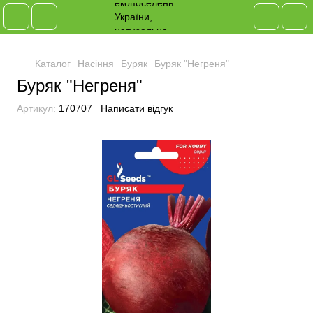
Каталог
Насіння
Буряк
Буряк "Негреня"
Буряк "Негреня"
Артикул:
170707
Написати відгук