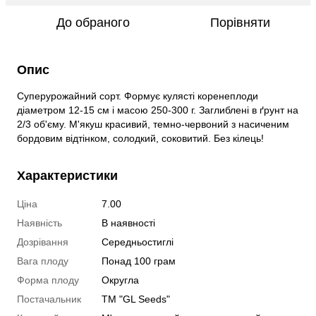
До обраного
Порівняти
Опис
Суперурожайний сорт. Формує кулясті коренеплоди
діаметром 12-15 см і масою 250-300 г. Заглиблені в ґрунт на
2/3 об'єму. М'якуш красивий, темно-червоний з насиченим
бордовим відтінком, солодкий, соковитий. Без кілець!
Характеристики
Ціна
7.00
Наявність
В наявності
Дозрівання
Середньостиглі
Вага плоду
Понад 100 грам
Форма плоду
Округла
Постачальник
ТМ "GL Seeds"