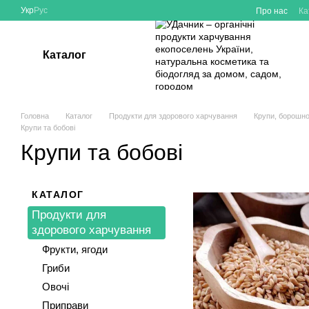
Перейти до основного контенту
Укр
Рус
Про нас
Ка
Каталог
Головна
Каталог
Продукти для здорового харчування
Крупи, борошно
Крупи та бобові
Крупи та бобові
КАТАЛОГ
Продукти для
здорового харчування
Фрукти, ягоди
Гриби
Овочі
Приправи