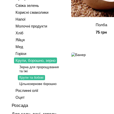
Свіжа зелень
Корисні смаколики
Напої
Полба
Молочні продукти
75 грн
Хліб
Яйця
Мед
Горіхи
Крупи, борошно, зерно
Зерна для пророщування
та їжі
Крупи та бобові
Цільнозернове борошно
Рослинні олії
Оцет
Розсада