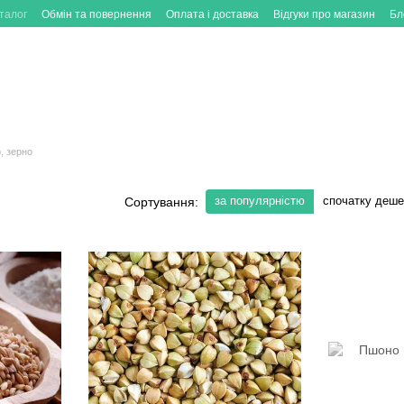
талог
Обмін та повернення
Оплата і доставка
Відгуки про магазин
Бл
, зерно
за популярністю
спочатку деш
Сортування: