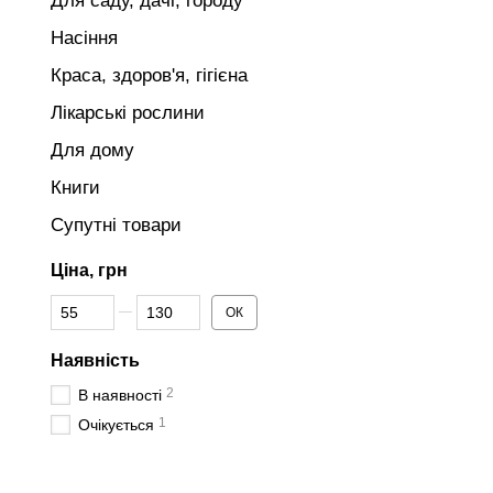
Для саду, дачі, городу
Насіння
Краса, здоров'я, гігієна
Лікарські рослини
Для дому
Книги
Супутні товари
Ціна, грн
Від Ціна, грн
До Ціна, грн
ОК
Наявність
2
В наявності
1
Очікується