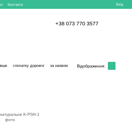
Вхід
ог
Контакти
+38 073 770 3577
евше
спочатку дорожчі
за назвою
Відображення: