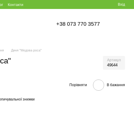
Вхід
ог
Контакти
+38 073 770 3577
иня
Диня "Медова роса"
са"
Артикул
49644
Порівняти
В бажання
опичувальної знижки