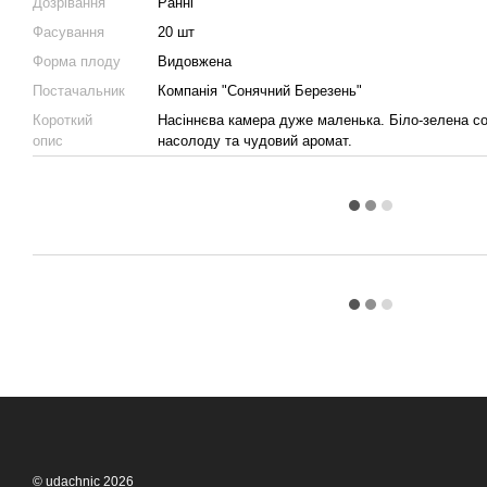
Дозрівання
Ранні
Фасування
20 шт
Форма плоду
Видовжена
Постачальник
Компанія "Сонячний Березень"
Короткий
Насіннєва камера дуже маленька. Біло-зелена со
опис
насолоду та чудовий аромат.
© udachnic 2026