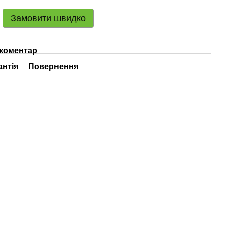
Замовити швидко
 коментар
антія
Повернення