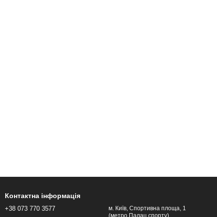
Контактна інформація
+38 073 770 3577
м. Київ, Спортивна площа, 1
(метро Палац спорту).