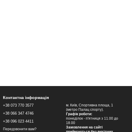
Контактна інформація
+38 073 770 3577
м. Київ, Спортивна площа, 1
(метро Палац спорту).
+38 066 347 4746
Графік роботи:
понеділок - п'ятниця з 11.00 до
+38 096 023 4411
18.00
Замовлення на сайті
Передзвонити вам?
приймаються без вихідних.