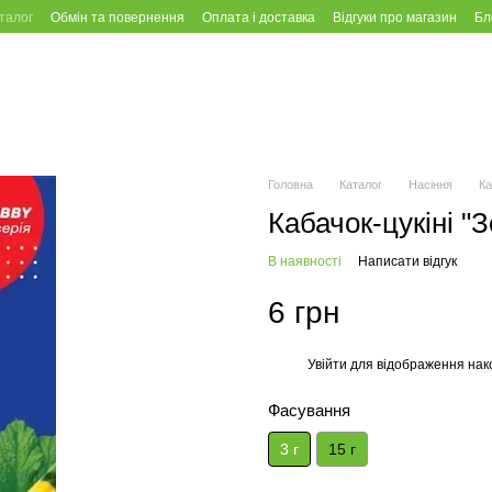
талог
Обмін та повернення
Оплата і доставка
Відгуки про магазин
Бл
Головна
Каталог
Насіння
Ка
Кабачок-цукiнi "
В наявності
Написати відгук
6 грн
Увійти
для відображення нак
%
Фасування
3 г
15 г