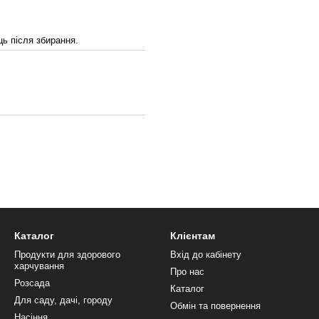
ць після збирання.
Каталог
Клієнтам
Продукти для здорового
Вхід до кабінету
харчування
Про нас
Розсада
Каталог
Для саду, дачі, городу
Обмін та повернення
Насіння