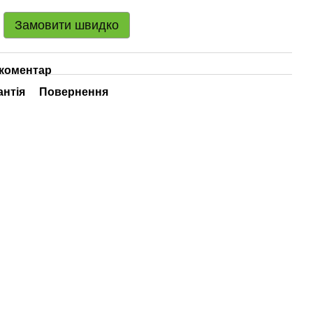
Замовити швидко
 коментар
антія
Повернення