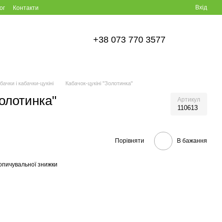
Вхід
ог
Контакти
+38 073 770 3577
бачки і кабачки-цукіні
Кабачок-цукiнi "Золотинка"
Золотинка"
Артикул
110613
Порівняти
В бажання
опичувальної знижки