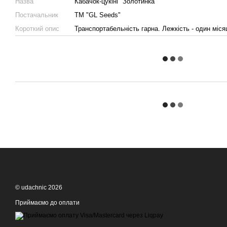
Назва
Кабачок-цукiнi "Золотинка"
Постачальник
ТМ "GL Seeds"
Короткий опис
Транспортабельність гарна. Лежкість - один міся
© udachnic 2026
Приймаємо до оплати