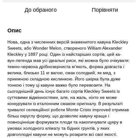
До обраного
Порівняти
Опис
Нова, одна з численних версій знаменитого кавуна Kleckley
Sweets, або Wonder Melon, створеного William Alexander
Kleckley у 1887 році. Один із найстаріших сортів, цей ка-
вун-легенда мав усі ідеальні риси, які можна було очікувати:
темно-червона дрібнозерниста м'якоть, форма довгаста і
велика, близько 11 кг вагою, смак солодкий, як мед, з
приемною складною кислинкою. Його шкірка була дуже
тонкою і тому ці кавуни важко було перевозити. На
сьогоднішній день існує багато сортів Kleckley Sweets із
суттєвими відмінностями, але, на жаль, ніхто не може
конкурувати із еталонним смаком оригіналу. В результаті
тривалої селекційної роботи Monte Cristo improved отримав
більш округлу форму, що дозволяє кавуну краще і
повноцінніше формувати плоди та накопичувати цукру в
умовах холодного клімату та бідних грунтів, у яких
довгоплодні кавуни не можуть розкрити всі свої якості.