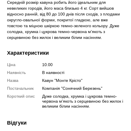
Середній розмір кавуна робить його ідеальним для
невеликих городів, його маса близько 4 кг. Сорт вийшов
відносно ранній, від 80 до 100 днів після сходів, з плодами
округло-овальної форми, покритої гладкою, але вже
товстою та міцною шкіркою темно-зеленого кольору. Дуже
солодка, хрумка і цукрова темно-червона м'якоть з
серцевиною без жилок і великим білим насінням.
Характеристики
Ціна
10.00
Наявність
В наявності
Назва
Кавун "Монте Крісто"
Постачальник
Компанія "Сонячний Березень"
Короткий опис
Дуже солодка, хрумка і цукрова темно-
червона м'якоть з серцевиною без жилок і
великим білим насінням.
Відгуки