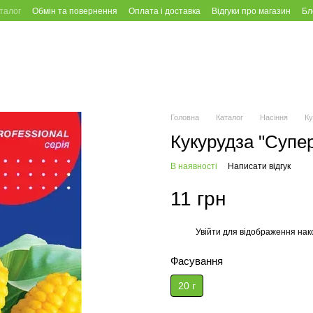
талог
Обмін та повернення
Оплата і доставка
Відгуки про магазин
Бл
Головна
Каталог
Насіння
Ку
Кукурудза "Супер
В наявності
Написати відгук
11 грн
Увійти
для відображення нак
%
Фасування
20 г