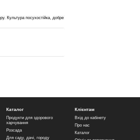
ору. Культура посухостійка, добре
Каталог
Клієнтам
Продукти для здорового
Вхід до кабінету
харчування
Про нас
Розсада
Каталог
Для саду, дачі, городу