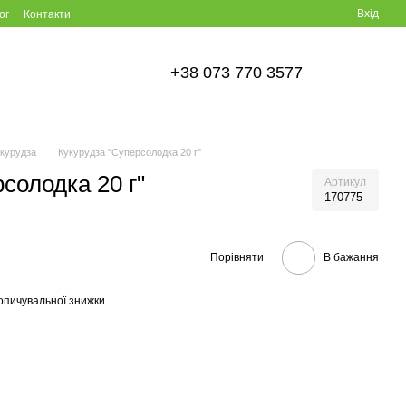
Вхід
ог
Контакти
+38 073 770 3577
курудза
Кукурудза "Суперсолодка 20 г"
солодка 20 г"
Артикул
170775
Порівняти
В бажання
опичувальної знижки