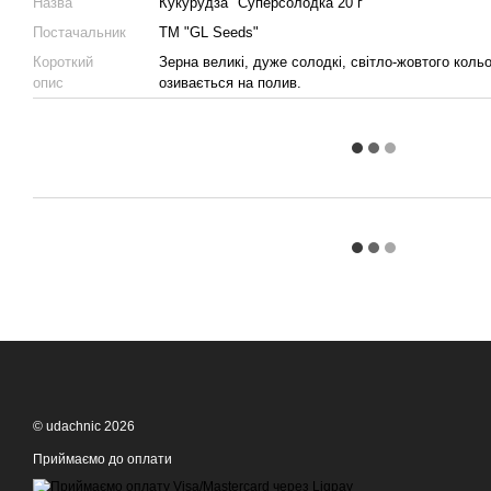
Назва
Кукурудза "Суперсолодка 20 г"
Постачальник
ТМ "GL Seeds"
Короткий
Зерна великі, дуже солодкі, світло-жовтого коль
опис
озивається на полив.
© udachnic 2026
Приймаємо до оплати