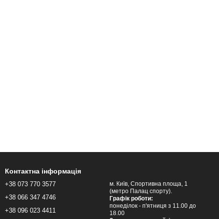
Контактна інформація
+38 073 770 3577
м. Київ, Спортивна площа, 1
(метро Палац спорту).
+38 066 347 4746
Графік роботи:
понеділок - п'ятниця з 11.00 до
+38 096 023 4411
18.00