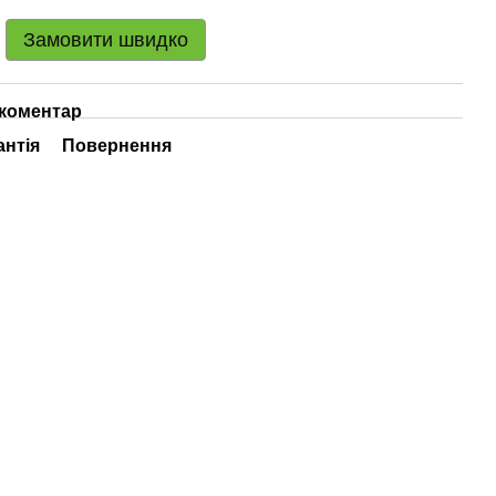
Замовити швидко
 коментар
антія
Повернення