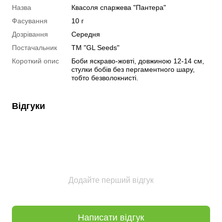
Назва
Квасоля спаржева "Пантера"
Фасування
10 г
Дозрівання
Середня
Постачальник
ТМ "GL Seeds"
Короткий опис
Боби яскраво-жовті, довжиною 12-14 см,
стулки бобів без пергаментного шару,
тобто безволокнисті.
Відгуки
Додайте перший відгук
Написати відгук