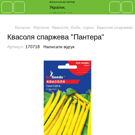
Каталог
Насіння
Квасоля, боби, горох
Квасоля спаржева 
Квасоля спаржева "Пантера"
Артикул:
170718
Написати відгук