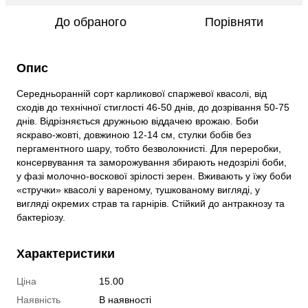
До обраного
Порівняти
Опис
Середньоранній сорт карликової спаржевої квасолі, від
сходів до технічної стиглості 46-50 днів, до дозрівання 50-75
днів. Відрізняється дружньою віддачею врожаю. Боби
яскраво-жовті, довжиною 12-14 см, стулки бобів без
пергаментного шару, тобто безволокнисті. Для переробки,
консервування та заморожування збирають недозрілі боби,
у фазі молочно-воскової зрілості зерен. Вживають у їжу боби
«стручки» квасолі у вареному, тушкованому вигляді, у
вигляді окремих страв та гарнірів. Стійкий до антракнозу та
бактеріозу.
Характеристики
Ціна
15.00
Наявність
В наявності