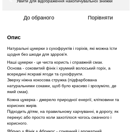
Увійти
для відображення накопичувальної знижки
%
До обраного
Порівняти
Опис
Натуральні цукерки з сухофруктів і горіхів, які можна їсти
щодня без шкоди для здоровʼя.
Наші цукерки - це чиста користь і справжній смак.
Основа - соковитий фінік і хрумкий волоський горіх, а
всередині яскраві ягоди та сухофрукти.
Зверху ніжна кокосова стружка (підфарбована
натуральними соками, щоб було красиво і зрозуміло, де
який смак).
Кожна цукерка - джерело природної енергії, клітковини та
корисних жирів.
Підходить дітям, на правильному харчуванні, в дорогу, як
перекус або просто коли захотілося чогось смачного і
корисного.
Яблуко + Фінік + Абрикос - сонячний і ароматний.