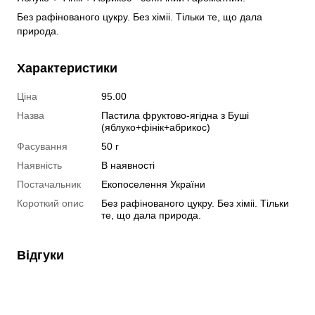
Без рафінованого цукру. Без хіміі. Тільки те, що дала
природа.
Характеристики
Ціна
95.00
Назва
Пастила фруктово-ягідна з Буші
(яблуко+фінік+абрикос)
Фасування
50 г
Наявність
В наявності
Постачальник
Екопоселення України
Короткий опис
Без рафінованого цукру. Без хіміі. Тільки
те, що дала природа.
Відгуки