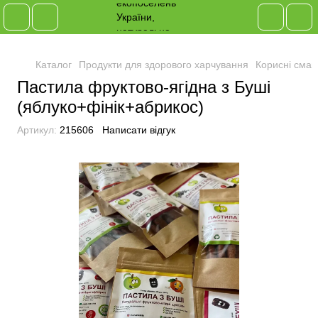
Каталог
Продукти для здорового харчування
Корисні смак
Пастила фруктово-ягідна з Буші
(яблуко+фінік+абрикос)
Артикул:
215606
Написати відгук