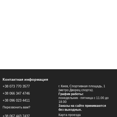
Контактная информация
+38 073 770 3577
г. Киев, Спортивная площадь, 1
(метро Дворец спорта).
+38 066 347 4746
График работы:
понедельник - пятница с 11.00 до
+38 096 023 4411
18.00
Заказы на сайте принимаются
Перезвонить вам?
без выходных.
Карта проезда
+38 067 443 7437