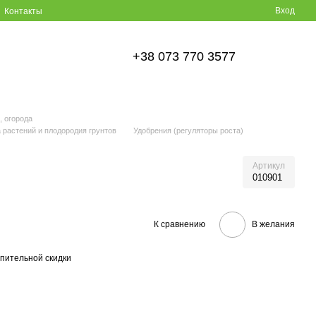
Вход
Контакты
+38 073 770 3577
, огорода
растений и плодородия грунтов
Удобрения (регуляторы роста)
Артикул
010901
К сравнению
В желания
пительной скидки