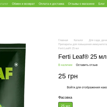
аталог
Обмен и возврат
Оплата и доставка
Отзывы о магазине
Блог
Главная
Каталог
Для сада, дачи
Препараты для повышения иммунитета 
Ferti Leaf® 25 мл
Ferti Leaf® 25 мл
В наличии
Оставить отзыв
25 грн
Войти
для отображения нако
%
Фасовка
25 мл