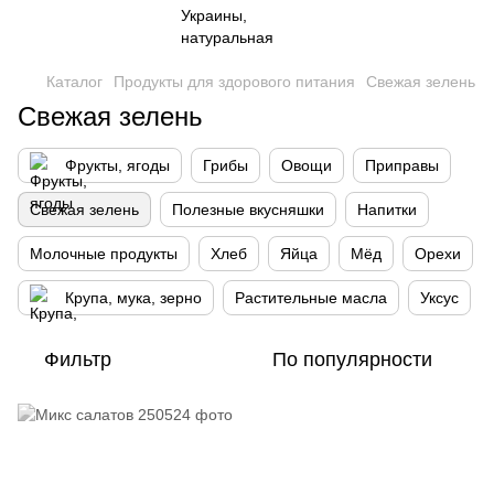
Каталог
Продукты для здорового питания
Свежая зелень
Свежая зелень
Фрукты, ягоды
Грибы
Овощи
Приправы
Свежая зелень
Полезные вкусняшки
Напитки
Молочные продукты
Хлеб
Яйца
Мёд
Орехи
Крупа, мука, зерно
Растительные масла
Уксус
Фильтр
По популярности