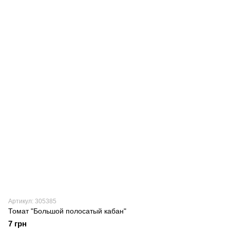
Артикул: 305385
Томат "Большой полосатый кабан"
7 грн