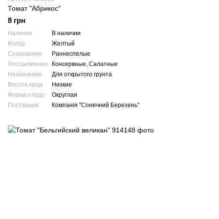
Томат "Абрикос"
8 грн
Наличие
В наличии
Колор
Желтый
Созревание
Раннеспелые
Употребление
Консервные, Салатные
Назначение
Для открытого грунта
Висота куща
Низкие
Форма плоду
Округлая
Поставщик
Компанія "Сонячний Березень"