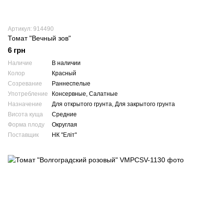
Артикул: 914490
Томат "Вечный зов"
6 грн
Наличие
В наличии
Колор
Красный
Созревание
Раннеспелые
Употребление
Консервные, Салатные
Назначение
Для открытого грунта, Для закрытого грунта
Висота куща
Средние
Форма плоду
Округлая
Поставщик
НК "Еліт"