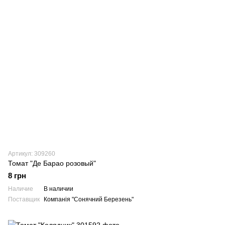
Артикул: 309260
Томат "Де Барао розовый"
8 грн
Наличие
В наличии
Поставщик
Компанія "Сонячний Березень"