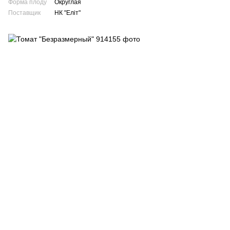
Форма плоду
Округлая
Поставщик
НК "Еліт"