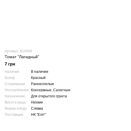
Артикул: 914599
Томат "Лагидный"
7 грн
Наличие
В наличии
Колор
Красный
Созревание
Раннеспелые
Употребление
Консервные, Салатные
Назначение
Для открытого грунта
Висота куща
Низкие
Форма плоду
Сливка
Поставщик
НК "Еліт"