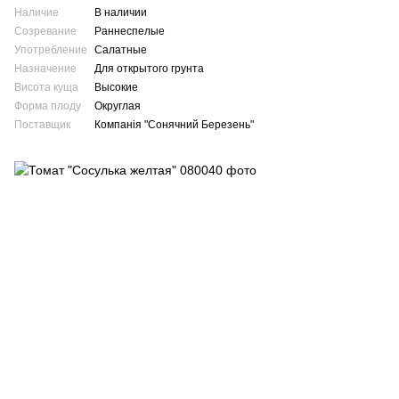
Наличие
В наличии
Созревание
Раннеспелые
Употребление
Салатные
Назначение
Для открытого грунта
Висота куща
Высокие
Форма плоду
Округлая
Поставщик
Компанія "Сонячний Березень"