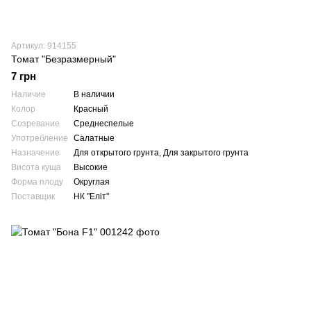
Артикул: 914155
Томат "Безразмерный"
7 грн
Наличие
В наличии
Колор
Красный
Созревание
Среднеспелые
Употребление
Салатные
Назначение
Для открытого грунта, Для закрытого грунта
Висота куща
Высокие
Форма плоду
Округлая
Поставщик
НК "Еліт"