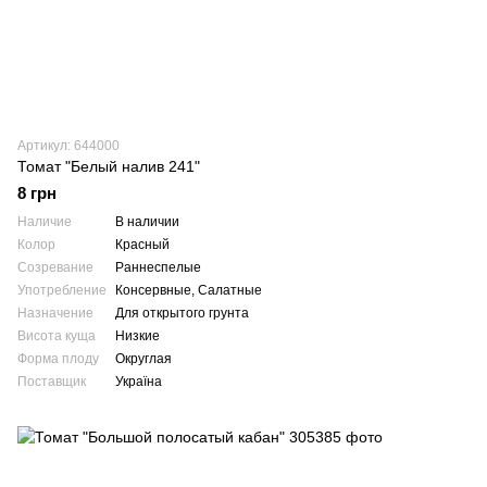
Артикул: 644000
Томат "Белый налив 241"
8 грн
Наличие
В наличии
Колор
Красный
Созревание
Раннеспелые
Употребление
Консервные, Салатные
Назначение
Для открытого грунта
Висота куща
Низкие
Форма плоду
Округлая
Поставщик
Україна