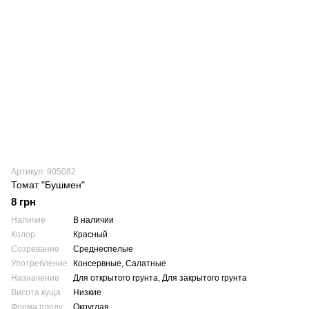
Артикул: 905082
Томат "Бушмен"
8 грн
Наличие
В наличии
Колор
Красный
Созревание
Среднеспелые
Употребление
Консервные, Салатные
Назначение
Для открытого грунта, Для закрытого грунта
Висота куща
Низкие
Форма плоду
Округлая