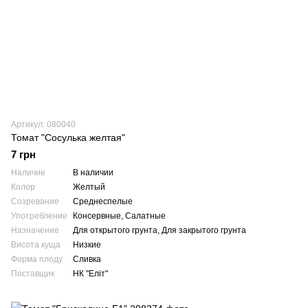
Артикул: 080040
Томат "Сосулька желтая"
7 грн
Наличие
В наличии
Колор
Желтый
Созревание
Среднеспелые
Употребление
Консервные, Салатные
Назначение
Для открытого грунта, Для закрытого грунта
Висота куща
Низкие
Форма плоду
Сливка
Поставщик
НК "Еліт"