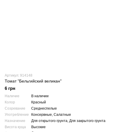
Артикул: 914148
Томат "Бельгийский великан"
6 грн
Наличие
В наличии
Колор
Красный
Созревание
Среднеспелые
Употребление
Консервные, Салатные
Назначение
Для открытого грунта, Для закрытого грунта
Висота куща
Высокие