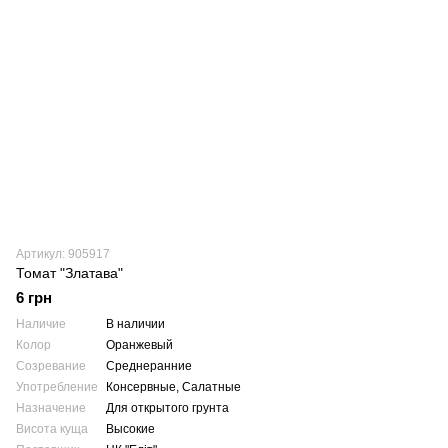
Артикул: 905917
Томат "Златава"
6 грн
Наличие
В наличии
Колор
Оранжевый
Созревание
Среднеранние
Употребление
Консервные, Салатные
Назначение
Для открытого грунта
Висота куща
Высокие