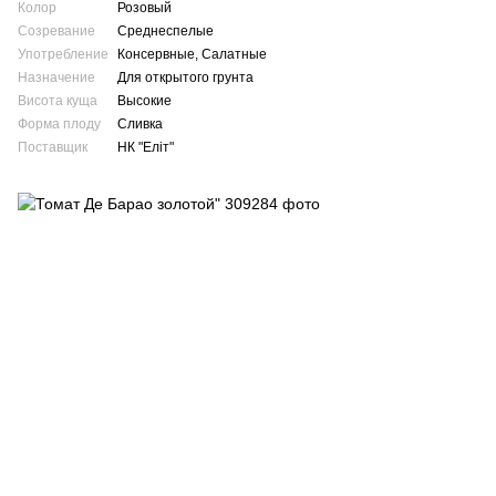
Колор
Розовый
Созревание
Среднеспелые
Употребление
Консервные, Салатные
Назначение
Для открытого грунта
Висота куща
Высокие
Форма плоду
Сливка
Поставщик
НК "Еліт"