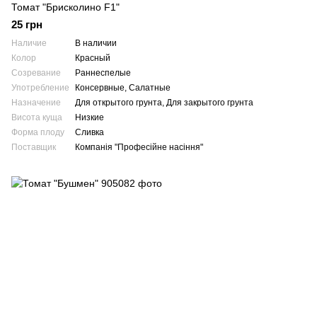
Томат "Брисколино F1"
25 грн
Наличие
В наличии
Колор
Красный
Созревание
Раннеспелые
Употребление
Консервные, Салатные
Назначение
Для открытого грунта, Для закрытого грунта
Висота куща
Низкие
Форма плоду
Сливка
Поставщик
Компанія "Професійне насіння"