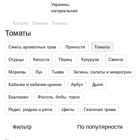
Каталог
Семена
Томаты
Томаты
Смесь ароматных трав
Пряности
Томаты
Огурцы
Капуста
Перец
Кукуруза
Свекла
Морковь
Лук
Тыква
Зелень, салаты и микрогрин
Кабачки и кабачки-цукини
Арбуз
Дыня
Баклажан
Фасоль, бобы, горох
Редис, редька и репа
Цветы
Газонная трава
Фильтр
По популярности