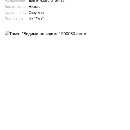
Назначение
Для открытого грунта
Висота куща
Низкие
Форма плоду
Округлая
Поставщик
НК "Еліт"