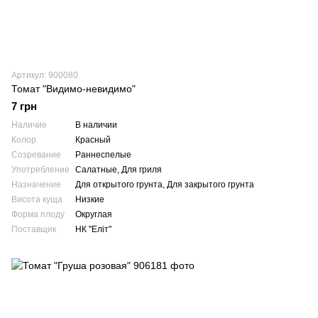
Артикул: 900080
Томат "Видимо-невидимо"
7 грн
Наличие
В наличии
Колор
Красный
Созревание
Раннеспелые
Употребление
Салатные, Для гриля
Назначение
Для открытого грунта, Для закрытого грунта
Висота куща
Низкие
Форма плоду
Округлая
Поставщик
НК "Еліт"