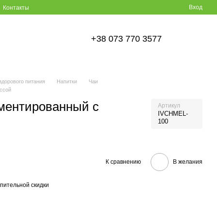
Вход
Контакты
+38 073 770 3577
здорового питания
Напитки
Чаи
ссой
ментированный с
Артикул
IVCHMEL-
100
К сравнению
В желания
пительной скидки