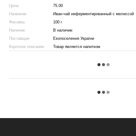
Цена
75.00
Название
Иван-чай неферментированный с мелиссой
Фасовка
100 г
Наличие
В наличии
Поставщик
Екопоселення України
Короткое описание
Товар является напитком