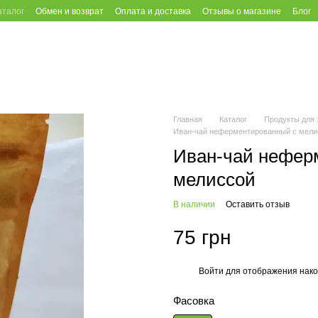
аталог
Обмен и возврат
Оплата и доставка
Отзывы о магазине
Блог
Главная
Каталог
Продукты для 
Иван-чай неферментированный с мели
Иван-чай нефер
мелиссой
В наличии
Оставить отзыв
75 грн
Войти
для отображения нако
%
Фасовка