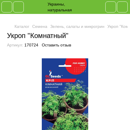
Каталог
Семена
Зелень, салаты и микрогрин
Укроп "Ком
Укроп "Комнатный"
Артикул:
170724
Оставить отзыв