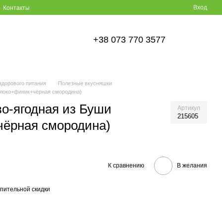
Вход
Контакты
+38 073 770 3577
здорового питания
Полезные вкусняшки
блоко+финик+чёрная смородина)
о-ягодная из Буши
Артикул
215605
чёрная смородина)
К сравнению
В желания
пительной скидки