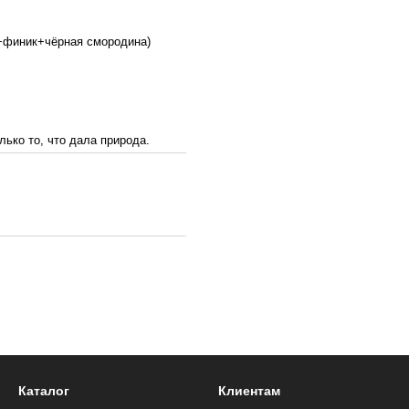
о+финик+чёрная смородина)
лько то, что дала природа.
Каталог
Клиентам