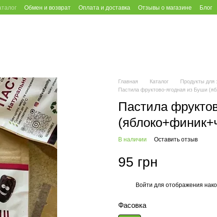
аталог
Обмен и возврат
Оплата и доставка
Отзывы о магазине
Блог
Главная
Каталог
Продукты для 
Пастила фруктово-ягодная из Буши (я
Пастила фруктов
(яблоко+финик+
В наличии
Оставить отзыв
95 грн
Войти
для отображения нако
%
Фасовка