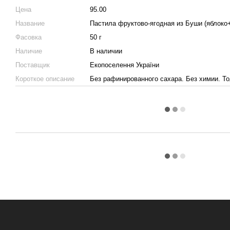
Цена
95.00
Название
Пастила фруктово-ягодная из Буши (яблок
Фасовка
50 г
Наличие
В наличии
Поставщик
Екопоселення України
Короткое описание
Без рафинированного сахара. Без химии. То