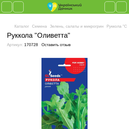
Каталог
Семена
Зелень, салаты и микрогрин
Руккола "О
Руккола "Оливетта"
Артикул:
170728
Оставить отзыв