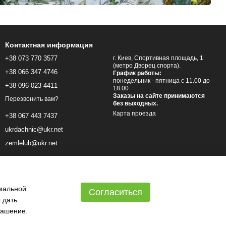
Контактная информация
+38 073 770 3577
г. Киев, Спортивная площадь, 1
(метро Дворец спорта).
+38 066 347 4746
График работы:
понедельник - пятница с 11.00 до
+38 096 023 4411
18.00
Заказы на сайте принимаются
Перезвонить вам?
без выходных.
Карта проезда
+38 067 443 7437
ukrdachnic@ukr.net
zemlelub@ukr.net
имальной
Согласиться
 дать
лашение
.