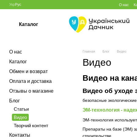
Перейти к основному контенту
Укр
Рус
О нас
К
Каталог
О нас
Главная
Блог
Видео
Видео
Каталог
Обмен и возврат
Видео на кан
Оплата и доставка
Видео об уходе 
Отзывы о магазине
безопасные экологические
Блог
Статьи
ЭМ-технология - надеж
Видео
ЭМ-технология использует
Творчий контент
Препараты на базе (ЭМ) за
Контакты
строительстве.