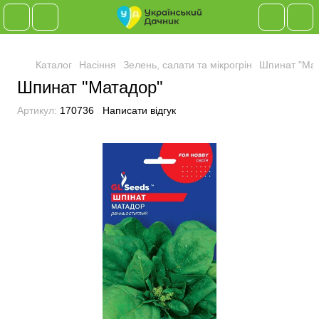
Каталог
Насіння
Зелень, салати та мікрогрін
Шпинат "Ма
Шпинат "Матадор"
Артикул:
170736
Написати відгук