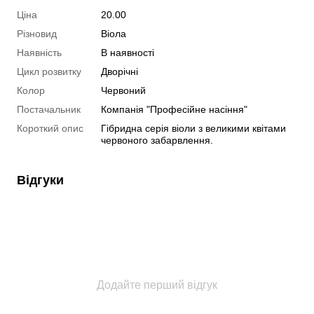
Ціна
20.00
Різновид
Віола
Наявність
В наявності
Цикл розвитку
Дворічні
Колор
Червоний
Постачальник
Компанія "Професійне насіння"
Короткий опис
Гібридна серія віоли з великими квітами
червоного забарвлення.
Відгуки
Додайте перший відгук