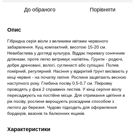
До обраного
Порівняти
Опис
Гібридна серія віоли з великими квітами червоного
забарвлення. Кущ компактний, висотою 15-20 см.
Невибаглива у догляді культура. Віддає перевагу сонячним
ділянкам, проте легко витримує напівтінь. Ґрунти - родючі,
добре дреновані, вологі, суглинисті або супіщані. Полив
помірний, регулярний. Насіння у відкритий ґрунт висівають у
кінці червня - на початку липня. Рослини зацвітають весною
наступного року. Глибина посіву 0,5-0,7 см. Пікіровку
проводять у фазі 2 справжніх листків. У кінці серпня віолу
пересаджують на постійне місце. Для отримання цвітіння в
рік посіву, рослини вирощують розсадним способом з
лютого до березня. Чудово підходить для оформлення
бордюрів, вазонів та балконних ящиків.
Характеристики