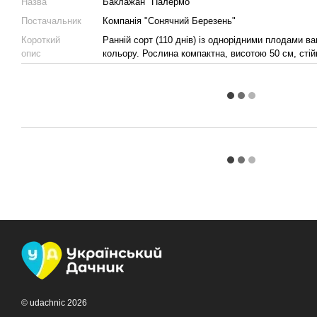
Назва
Баклажан "Палермо"
Постачальник
Компанія "Сонячний Березень"
Короткий
Ранній сорт (110 днів) із однорідними плодами ва
опис
кольору. Рослина компактна, висотою 50 см, стій
© udachnic 2026