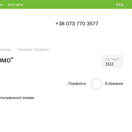
Вхід
ог
Контакти
+38 073 770 3577
аклажан
Баклажан "Палермо"
рмо"
Артикул
3112
Порівняти
В бажання
опичувальної знижки