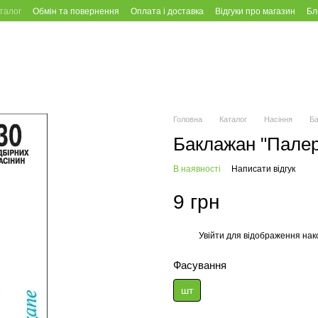
талог
Обмін та повернення
Оплата і доставка
Відгуки про магазин
Бл
Головна
Каталог
Насіння
Б
Баклажан "Пале
В наявності
Написати відгук
9 грн
Увійти
для відображення нак
%
Фасування
шт