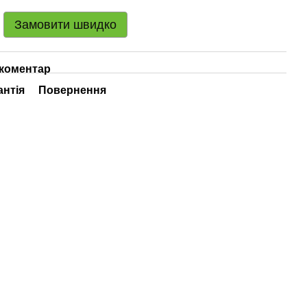
Замовити швидко
 коментар
антія
Повернення