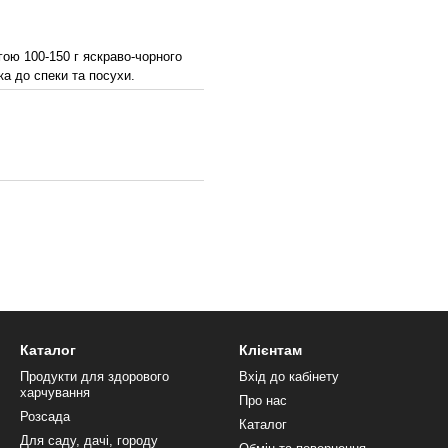
гою 100-150 г яскраво-чорного
ка до спеки та посухи.
Каталог
Клієнтам
Продукти для здорового
Вхід до кабінету
харчування
Про нас
Розсада
Каталог
Для саду, дачі, городу