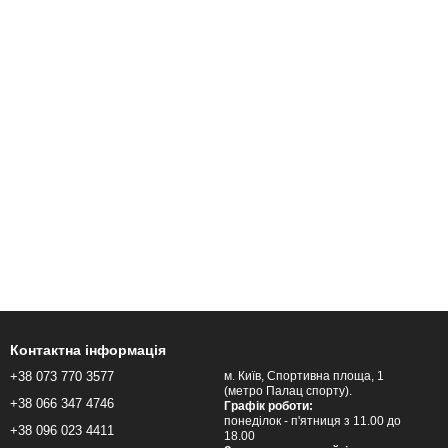
Контактна інформація
+38 073 770 3577
м. Київ, Спортивна площа, 1
(метро Палац спорту).
+38 066 347 4746
Графік роботи:
понеділок - п'ятниця з 11.00 до
+38 096 023 4411
18.00