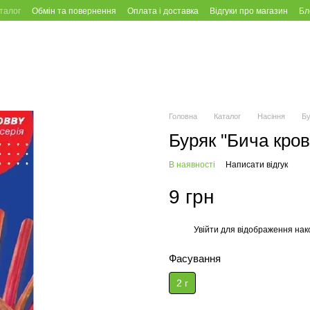
талог
Обмін та повернення
Оплата і доставка
Відгуки про магазин
Бл
Головна
Каталог
Насіння
Бу
Буряк "Бича кров
В наявності
Написати відгук
9 грн
Увійти
для відображення нак
%
Фасування
2 г