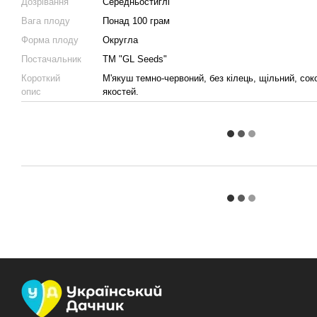
Дозрівання
Середньостиглі
Вага плоду
Понад 100 грам
Форма плоду
Округла
Постачальник
ТМ "GL Seeds"
Короткий
М'якуш темно-червоний, без кілець, щільний, сок
опис
якостей.