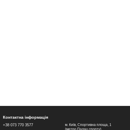
Контактна інформація
+38 073 770 3577
м. Київ, Спортивна площа, 1
(метро Палац спорту).