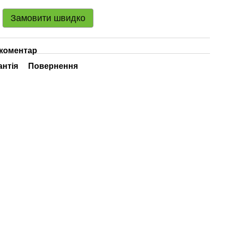
Замовити швидко
 коментар
антія
Повернення