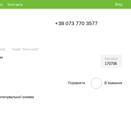
Вхід
ог
Контакти
+38 073 770 3577
ряк
Буряк "Бича кров"
"
Артикул
170706
Порівняти
В бажання
опичувальної знижки